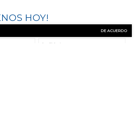
NOS HOY!
DE ACUERDO
Apellido
(Obligatorio)
Número
de
teléfono
(Obligatorio)